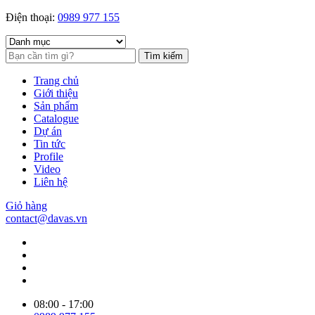
Điện thoại:
0989 977 155
Tìm kiếm
Trang chủ
Giới thiệu
Sản phẩm
Catalogue
Dự án
Tin tức
Profile
Video
Liên hệ
Giỏ hàng
contact@davas.vn
08:00 - 17:00