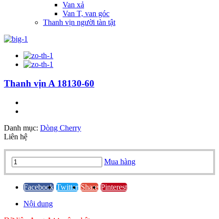
Van xả
Van T, van góc
Thanh vịn người tàn tật
Thanh vịn A 18130-60
Danh mục:
Dòng Cherry
Liên hệ
Thanh
Mua hàng
vịn
A
18130-
Facebook
Twitter
Share
Pinterest
60
Nội dung
quantity