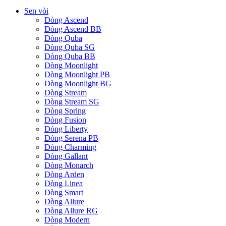
Sen vòi
Dòng Ascend
Dòng Ascend BB
Dòng Quba
Dòng Quba SG
Dòng Quba BB
Dòng Moonlight
Dòng Moonlight PB
Dòng Moonlight BG
Dòng Stream
Dòng Stream SG
Dòng Spring
Dòng Fusion
Dòng Liberty
Dòng Serena PB
Dòng Charming
Dòng Gallant
Dòng Monarch
Dòng Arden
Dòng Linea
Dòng Smart
Dòng Allure
Dòng Allure RG
Dòng Modern