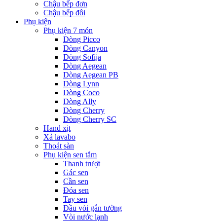
Chậu bếp đơn
Chậu bếp đôi
Phụ kiện
Phụ kiện 7 món
Dòng Picco
Dòng Canyon
Dòng Sofija
Dòng Aegean
Dòng Aegean PB
Dòng Lynn
Dòng Coco
Dòng Ally
Dòng Cherry
Dòng Cherry SC
Hand xịt
Xả lavabo
Thoát sàn
Phụ kiện sen tắm
Thanh trượt
Gác sen
Cần sen
Đóa sen
Tay sen
Đầu vòi gắn tường
Vòi nước lạnh