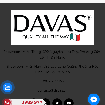
Showroom Miền Trung: 602 Nguyễn Hữu Thọ, Phường Cẩm
Lệ, TP Đà Nẵng
Showroom Miền Nam: 359 Lạc Long Quân, Phường Hòa
Bình, TP Hồ Chí Minh
0989 977 155
contact@davas.vn
0989 977