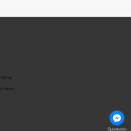
 Nẵng
hí Minh
Hỗ trợ trực tuyến