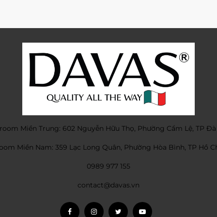
oom Miền Trung: 602 Nguyễn Hữu Thọ, Phường Cẩm Lệ, TP Đà
om Miền Nam: 359 Lạc Long Quân, Phường Hòa Bình, TP Hồ C
0989 977 155
contact@davas.vn