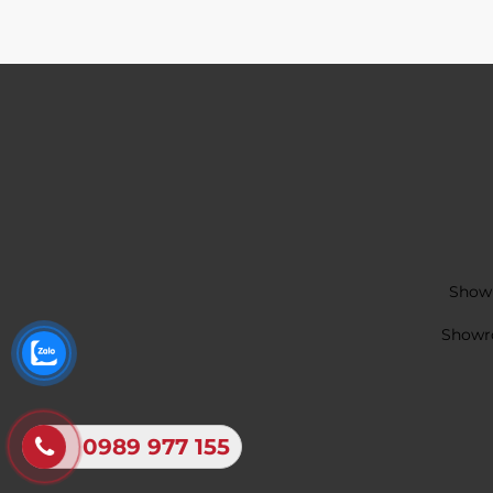
Showr
Showro
0989 977 155