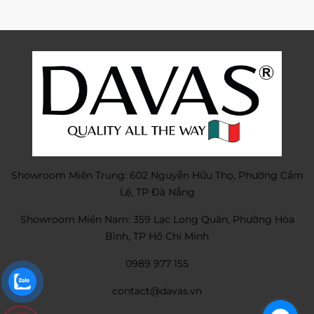
Showroom Miền Trung: 602 Nguyễn Hữu Thọ, Phường Cẩm
Lệ, TP Đà Nẵng
Showroom Miền Nam: 359 Lạc Long Quân, Phường Hòa
Bình, TP Hồ Chí Minh
0989 977 155
contact@davas.vn