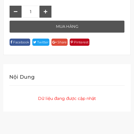
Thanh
Vịn
A
MUA HÀNG
18130-
40
Facebook
Twitter
Share
Pinterest
Quantity
Nội Dung
Dữ liệu đang được cập nhật