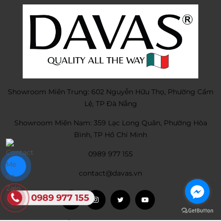
Showroom Miền Trung: 602 Nguyễn Hữu Thọ, Phường Cẩm
Lệ, TP Đà Nẵng
Showroom Miền Nam: 359 Lạc Long Quân, Phường Hòa
Bình, TP Hồ Chí Minh
0989 977 155
contact@davas.vn
0989 977 155