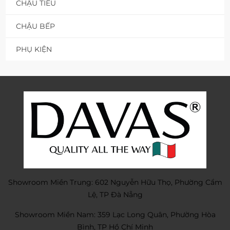
CHẬU TIỂU
CHẬU BẾP
PHỤ KIỆN
Showroom Miền Trung: 602 Nguyễn Hữu Thọ, Phường Cẩm
Lệ, TP Đà Nẵng
Showroom Miền Nam: 359 Lạc Long Quân, Phường Hòa
Bình, TP Hồ Chí Minh