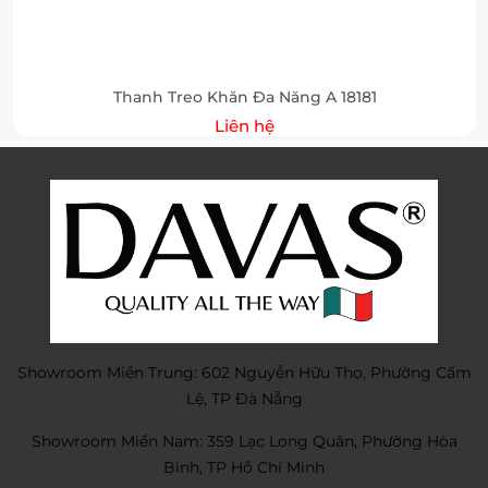
Thanh Treo Khăn Đa Năng A 18181
Liên hệ
Showroom Miền Trung: 602 Nguyễn Hữu Thọ, Phường Cẩm
Lệ, TP Đà Nẵng
Showroom Miền Nam: 359 Lạc Long Quân, Phường Hòa
Bình, TP Hồ Chí Minh