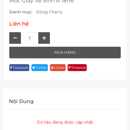
Móc Giấy Vệ Sinh A 18116
Danh mục:
Dòng Cherry
Liên hệ
Móc
Giấy
Vệ
MUA HÀNG
Sinh
A
Facebook
Twitter
Share
Pinterest
18116
Quantity
Nội Dung
Dữ liệu đang được cập nhật