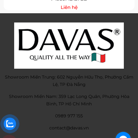
Liên hệ
Showroom Miền Trung: 602 Nguyễn Hữu Thọ, Phường Cẩm
Lệ, TP Đà Nẵng
Showroom Miền Nam: 359 Lạc Long Quân, Phường Hòa
Bình, TP Hồ Chí Minh
0989 977 155
contact@davas.vn