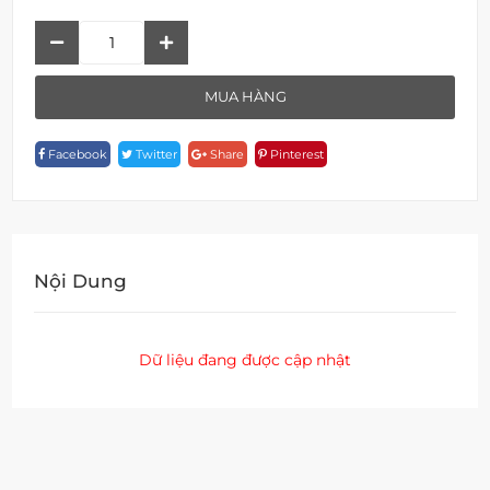
F
18853G-
BB
MUA HÀNG
Quantity
Facebook
Twitter
Share
Pinterest
Nội Dung
Dữ liệu đang được cập nhật