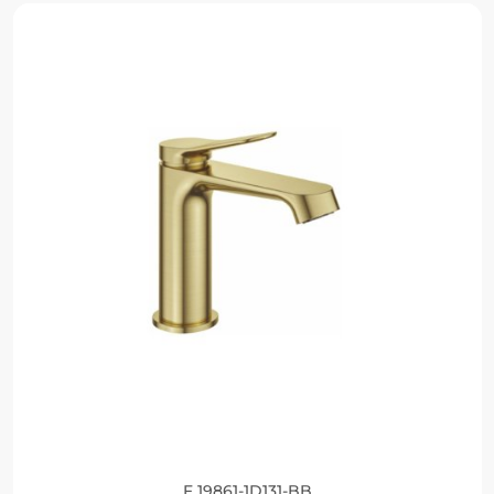
F 19861-1D131-BB