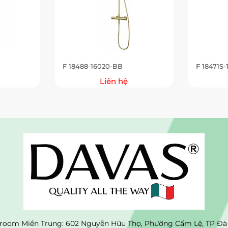
F 18488-16020-BB
F 18471S-
Liên hệ
oom Miền Trung: 602 Nguyễn Hữu Thọ, Phường Cẩm Lệ, TP Đà