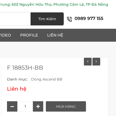
ung: 602 Nguyễn Hữu Thọ, Phường Cẩm Lệ, TP Đà Nẵng
0989 977 155
Tìm Kiếm
VIDEO
PROFILE
LIÊN HỆ
F 18853H-BB
Danh mục:
Dòng Ascend BB
Liên hệ
F
MUA HÀNG
18853H-