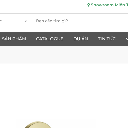
Showroom Miền Tr
c
SẢN PHẨM
CATALOGUE
DỰ ÁN
TIN TỨC