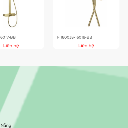
16017-BB
F 18003S-16018-BB
Liên hệ
Liên hệ
 Nẵng