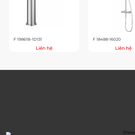
F 19861B-1D131
F 18488-16020
Liên hệ
Liên hệ
Showr