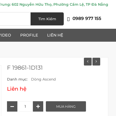
ung: 602 Nguyễn Hữu Thọ, Phường Cẩm Lệ, TP Đà Nẵng
0989 977 155
Tìm Kiếm
VIDEO
PROFILE
LIÊN HỆ
F 19861-1D131
Danh mục:
Dòng Ascend
Liên hệ
F
MUA HÀNG
19861-