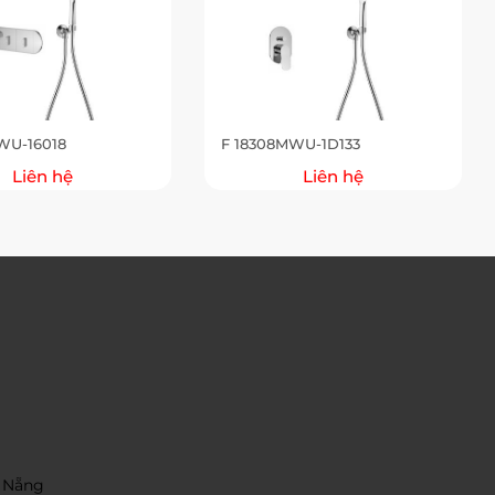
WU-16018
F 18308MWU-1D133
Liên hệ
Liên hệ
 Nẵng