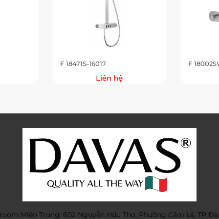
F 18471S-16017
F 18002S
Liên hệ
oom Miền Trung: 602 Nguyễn Hữu Thọ, Phường Cẩm Lệ, TP Đà