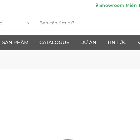
Showroom Miền Tr
c
SẢN PHẨM
CATALOGUE
DỰ ÁN
TIN TỨC