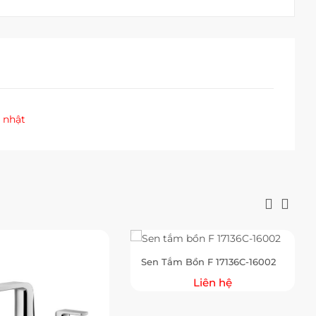
 nhật
Sen Tắm Bồn F 17136C-16002
Liên hệ