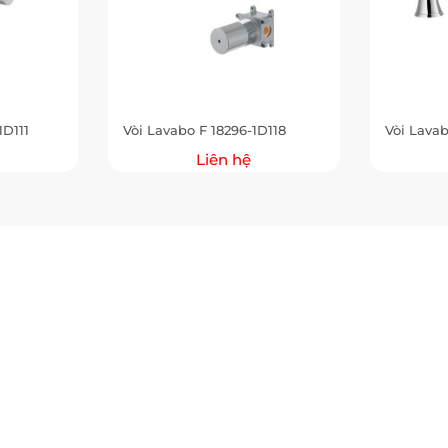
1D111
Vòi Lavabo F 18296-1D118
Vòi Lavab
Liên hệ
oom Miền Trung: 602 Nguyễn Hữu Thọ, Phường Cẩm Lệ, TP Đà