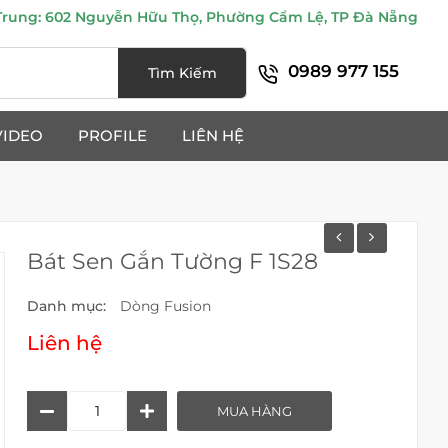
ung: 602 Nguyễn Hữu Thọ, Phường Cẩm Lệ, TP Đà Nẵng
0989 977 155
Tìm Kiếm
VIDEO
PROFILE
LIÊN HỆ
Bát Sen Gắn Tường F 1S28
Danh mục:
Dòng Fusion
Liên hệ
Bát
MUA HÀNG
Sen