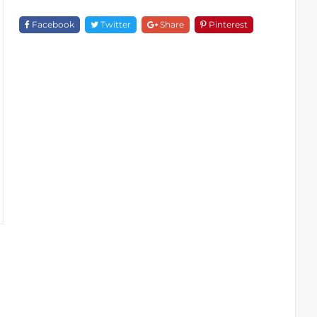
Gắn
Tường
Facebook
Twitter
Share
Pinterest
F
1S28
Quantity