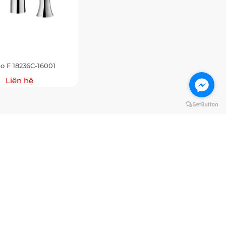
o F 18236C-16001
Liên hệ
 Nẵng