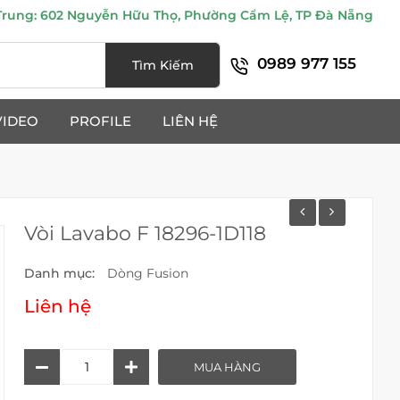
ung: 602 Nguyễn Hữu Thọ, Phường Cẩm Lệ, TP Đà Nẵng
0989 977 155
Tìm Kiếm
VIDEO
PROFILE
LIÊN HỆ
Vòi Lavabo F 18296-1D118
Danh mục:
Dòng Fusion
Liên hệ
Vòi
MUA HÀNG
Lavabo