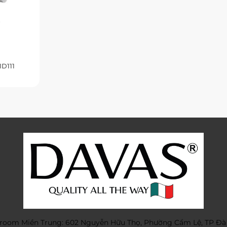
1D111
oom Miền Trung: 602 Nguyễn Hữu Thọ, Phường Cẩm Lệ, TP Đà