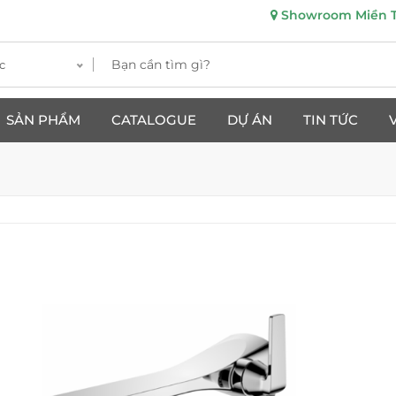
Showroom Miền Tr
c
SẢN PHẨM
CATALOGUE
DỰ ÁN
TIN TỨC