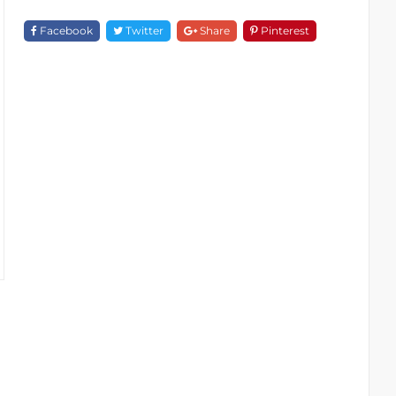
F
18296-
Facebook
Twitter
Share
Pinterest
1D118
Quantity