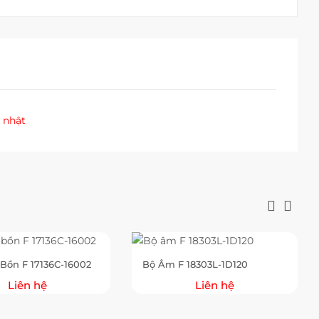
 nhật
Bồn F 17136C-16002
Bộ Âm F 18303L-1D120
Liên hệ
Liên hệ