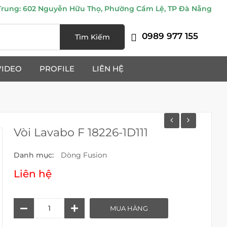
ung: 602 Nguyễn Hữu Thọ, Phường Cẩm Lệ, TP Đà Nẵng
0989 977 155
Tìm Kiếm
VIDEO
PROFILE
LIÊN HỆ
Vòi Lavabo F 18226-1D111
Danh mục:
Dòng Fusion
Liên hệ
Vòi
MUA HÀNG
Lavabo