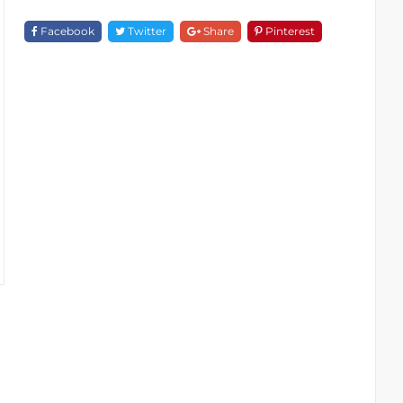
F
18226-
Facebook
Twitter
Share
Pinterest
1D111
Quantity