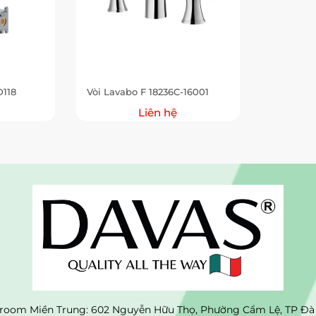
D118
Vòi Lavabo F 18236C-16001
Liên hệ
oom Miền Trung: 602 Nguyễn Hữu Thọ, Phường Cẩm Lệ, TP Đà