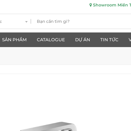
Showroom Miền Tr
c
SẢN PHẨM
CATALOGUE
DỰ ÁN
TIN TỨC