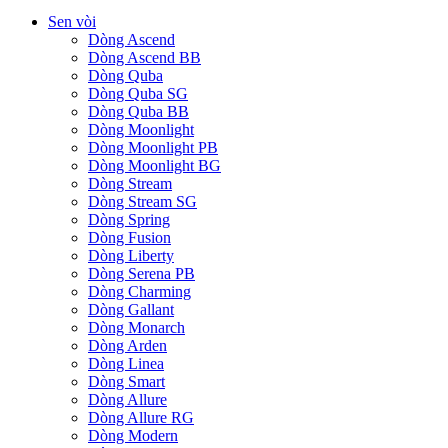
Sen vòi
Dòng Ascend
Dòng Ascend BB
Dòng Quba
Dòng Quba SG
Dòng Quba BB
Dòng Moonlight
Dòng Moonlight PB
Dòng Moonlight BG
Dòng Stream
Dòng Stream SG
Dòng Spring
Dòng Fusion
Dòng Liberty
Dòng Serena PB
Dòng Charming
Dòng Gallant
Dòng Monarch
Dòng Arden
Dòng Linea
Dòng Smart
Dòng Allure
Dòng Allure RG
Dòng Modern