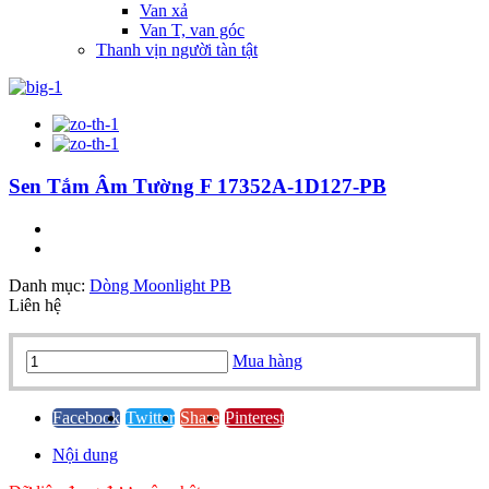
Van xả
Van T, van góc
Thanh vịn người tàn tật
Sen Tắm Âm Tường F 17352A-1D127-PB
Danh mục:
Dòng Moonlight PB
Liên hệ
Sen
Mua hàng
Tắm
Âm
Tường
Facebook
Twitter
Share
Pinterest
F
Nội dung
17352A-
1D127-