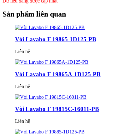
Dữ liệu đang được cập nhật
PB
quantity
Sản phẩm
liên quan
Vòi Lavabo F 19865-1D125-PB
Liên hệ
Vòi Lavabo F 19865A-1D125-PB
Liên hệ
Vòi Lavabo F 19815C-16011-PB
Liên hệ