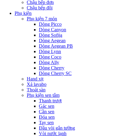
Chậu bếp đơn
Chậu bếp đôi
Phụ kiện
Phụ kiện 7 món
Dòng Picco
Dòng Canyon
Dòng Sofija
Dòng Aegean
Dòng Aegean PB
Dòng Lynn
Dòng Coco
Dòng Ally
Dòng Cherry
Dòng Cherry SC
Hand xịt
Xả lavabo
Thoát sàn
Phụ kiện sen tắm
Thanh trượt
Gác sen
Cần sen
Đóa sen
Tay sen
Đầu vòi gắn tường
Vòi nước lạnh