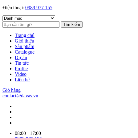
Điện thoại:
0989 977 155
Tìm kiếm
Trang chủ
Giới thiệu
Sản phẩm
Catalogue
Dự án
Tin tức
Profile
Video
Liên hệ
Giỏ hàng
contact@davas.vn
08:00 - 17:00