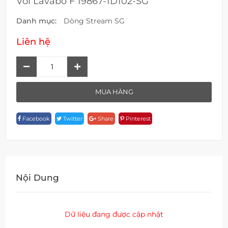
Vòi Lavabo F 19867-1D102-SG
Danh mục:
Dòng Stream SG
Liên hệ
Vòi
Lavabo
F
MUA HÀNG
19867-
1D102-
Facebook
Twitter
Share
Pinterest
SG
Quantity
Nội Dung
Dữ liệu đang được cập nhật