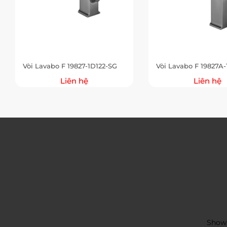
Vòi Lavabo F 19827-1D122-SG
Vòi Lavabo F 19827A-
Liên hệ
Liên hệ
Showr