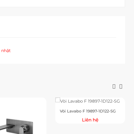
 nhật
Vòi Lavabo F 19897-1D122-SG
Liên hệ