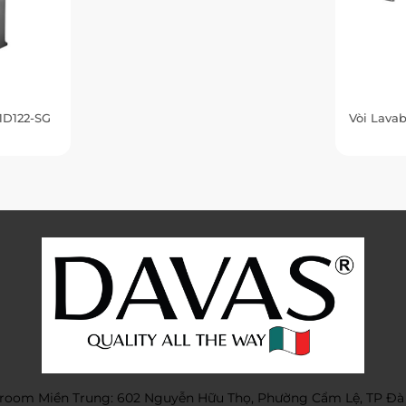
1D122-SG
Vòi Lava
oom Miền Trung: 602 Nguyễn Hữu Thọ, Phường Cẩm Lệ, TP Đà