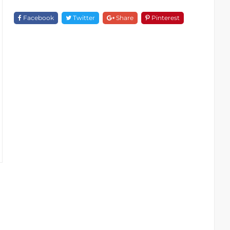
F
18309B-
Facebook
Twitter
Share
Pinterest
16015-
SG
Quantity