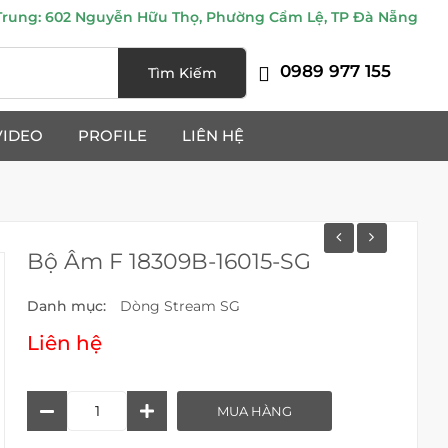
ung: 602 Nguyễn Hữu Thọ, Phường Cẩm Lệ, TP Đà Nẵng
0989 977 155
Tìm Kiếm
VIDEO
PROFILE
LIÊN HỆ
Bộ Âm F 18309B-16015-SG
Danh mục:
Dòng Stream SG
Liên hệ
Bộ
MUA HÀNG
Âm