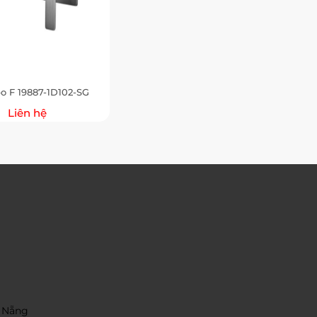
bo F 19887-1D102-SG
Liên hệ
 Nẵng