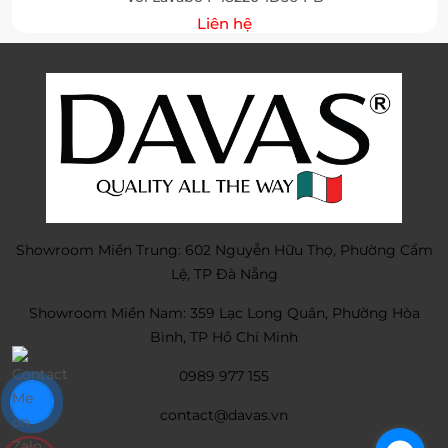
Liên hệ
Showroom Miền Trung: 602 Nguyễn Hữu Thọ, Phường Cẩm
Lệ, TP Đà Nẵng
Showroom Miền Nam: 359 Lạc Long Quân, Phường Hòa
Bình, TP Hồ Chí Minh
0989 977 155
contact@davas.vn