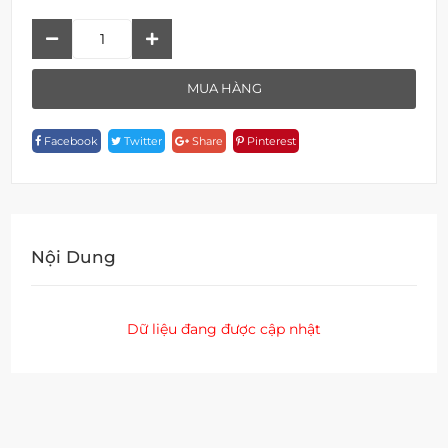
Vòi
Lavabo
F
MUA HÀNG
18291-
1D51-
Facebook
Twitter
Share
Pinterest
PB
Quantity
Nội Dung
Dữ liệu đang được cập nhật