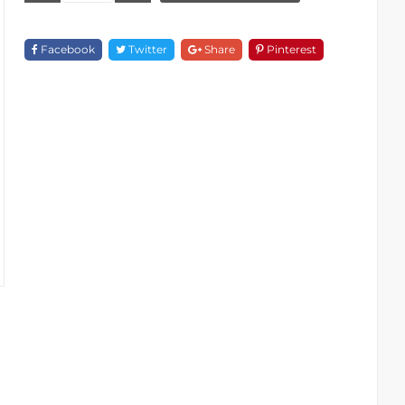
Đứng
F
Facebook
Twitter
Share
Pinterest
18166C-
1D56-
PB
Quantity