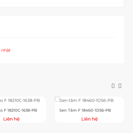
 nhật
bo F 18210C-1638-PB
Sen Tắm F 18460-1D56-PB
Liên hệ
Liên hệ