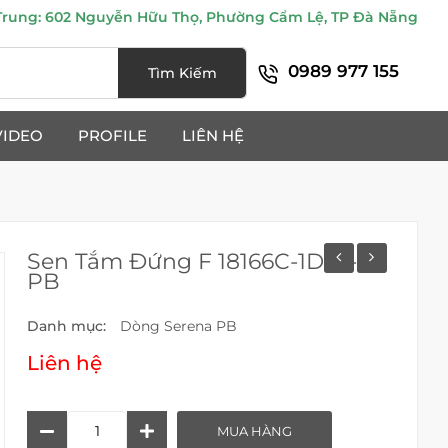
ung: 602 Nguyễn Hữu Thọ, Phường Cẩm Lệ, TP Đà Nẵng
0989 977 155
Tìm Kiếm
VIDEO
PROFILE
LIÊN HỆ
Sen Tắm Đứng F 18166C-1D56-
PB
Danh mục:
Dòng Serena PB
Liên hệ
Sen
MUA HÀNG
Tắm