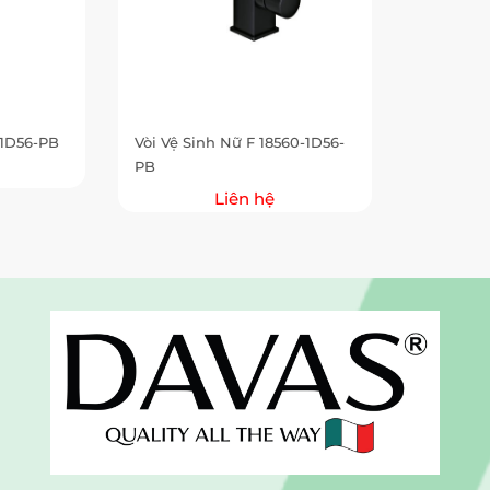
-1D56-PB
Vòi Vệ Sinh Nữ F 18560-1D56-
PB
Liên hệ