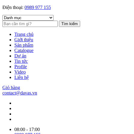
Điện thoại:
0989 977 155
Tìm kiếm
Trang chủ
Giới thiệu
Sản phẩm
Catalogue
Dự án
Tin tức
Profile
Video
Liên hệ
Giỏ hàng
contact@davas.vn
08:00 - 17:00