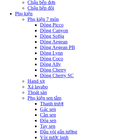
Chậu bếp đơn
Chậu bếp đôi
Phụ kiện
Phụ kiện 7 món
Dòng Picco
Dòng Canyon
Dòng Sofija
Dòng Aegean
Dòng Aegean PB
Dòng Lynn
Dòng Coco
Dòng Ally
Dòng Cherry
Dòng Cherry SC
Hand xịt
Xả lavabo
Thoát sàn
Phụ kiện sen tắm
Thanh trượt
Gác sen
Cần sen
Đóa sen
Tay sen
Đầu vòi gắn tường
Vòi nước lạnh