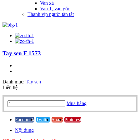
Van xả
Van T, van góc
Thanh vịn người tàn tật
Tay sen F 1573
Danh mục:
Tay sen
Liên hệ
Tay
Mua hàng
sen
F
1573
Facebook
Twitter
Share
Pinterest
quantity
Nội dung