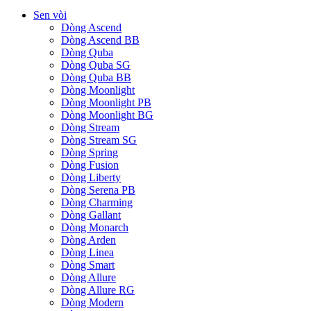
Sen vòi
Dòng Ascend
Dòng Ascend BB
Dòng Quba
Dòng Quba SG
Dòng Quba BB
Dòng Moonlight
Dòng Moonlight PB
Dòng Moonlight BG
Dòng Stream
Dòng Stream SG
Dòng Spring
Dòng Fusion
Dòng Liberty
Dòng Serena PB
Dòng Charming
Dòng Gallant
Dòng Monarch
Dòng Arden
Dòng Linea
Dòng Smart
Dòng Allure
Dòng Allure RG
Dòng Modern