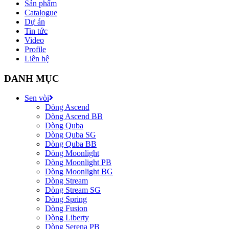
Sản phẩm
Catalogue
Dự án
Tin tức
Video
Profile
Liên hệ
DANH MỤC
Sen vòi
Dòng Ascend
Dòng Ascend BB
Dòng Quba
Dòng Quba SG
Dòng Quba BB
Dòng Moonlight
Dòng Moonlight PB
Dòng Moonlight BG
Dòng Stream
Dòng Stream SG
Dòng Spring
Dòng Fusion
Dòng Liberty
Dòng Serena PB