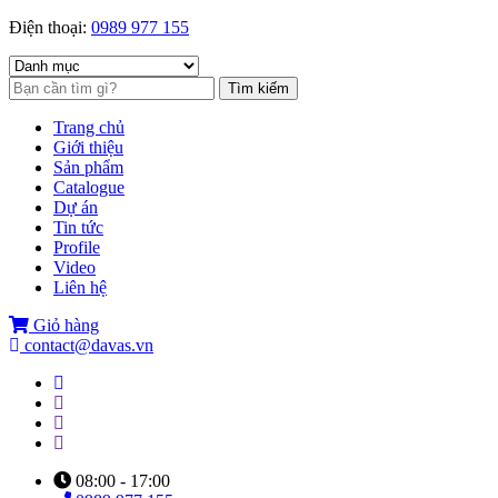
Điện thoại:
0989 977 155
Tìm kiếm
Trang chủ
Giới thiệu
Sản phẩm
Catalogue
Dự án
Tin tức
Profile
Video
Liên hệ
Giỏ hàng
contact@davas.vn
08:00 - 17:00