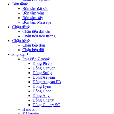
Bồn tắm
Bồn tắm đặt sàn
Bồn tắm yếm
Bồn tắm xây
Bồn tắm Massage
Chậu tiểu
Chậu tiểu đặt sàn
Chậu tiểu treo tường
Chậu bếp
Chậu bếp đơn
Chậu bếp đôi
Phụ kiện
Phụ kiện 7 món
Dòng Picco
Dòng Canyon
Dòng Sofija
Dòng Aegean
Dòng Aegean PB
Dòng Lynn
Dòng Coco
Dòng Ally
Dòng Cherry
Dòng Cherry SC
Hand xịt
Xả lavabo