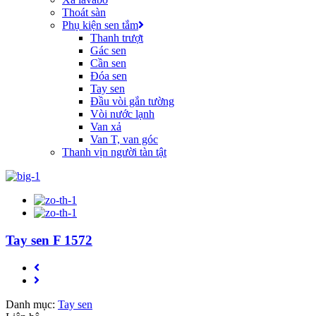
Thoát sàn
Phụ kiện sen tắm
Thanh trượt
Gác sen
Cần sen
Đóa sen
Tay sen
Đầu vòi gắn tường
Vòi nước lạnh
Van xả
Van T, van góc
Thanh vịn người tàn tật
Tay sen F 1572
Danh mục:
Tay sen