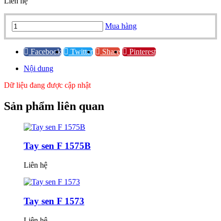
Liên hệ
Tay
Mua hàng
sen
F
1572
Facebook
Twitter
Share
Pinterest
quantity
Nội dung
Dữ liệu đang được cập nhật
Sản phẩm
liên quan
Tay sen F 1575B
Liên hệ
Tay sen F 1573
Liên hệ