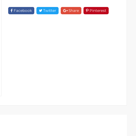
F
18151-
Facebook
Twitter
Share
Pinterest
1580
Quantity