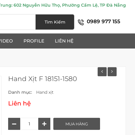
ung: 602 Nguyễn Hữu Thọ, Phường Cẩm Lệ, TP Đà Nẵng
0989 977 155
Tìm Kiếm
VIDEO
PROFILE
LIÊN HỆ
Hand Xịt F 18151-1580
Danh mục:
Hand xịt
Liên hệ
Hand
MUA HÀNG
Xịt