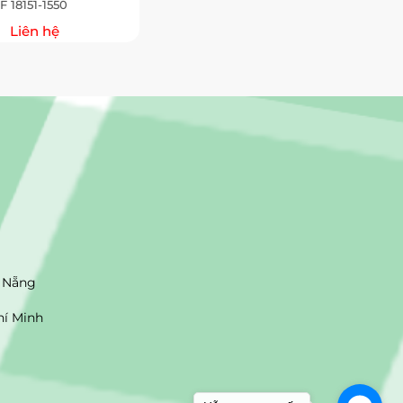
F 18151-1550
Liên hệ
 Nẵng
hí Minh