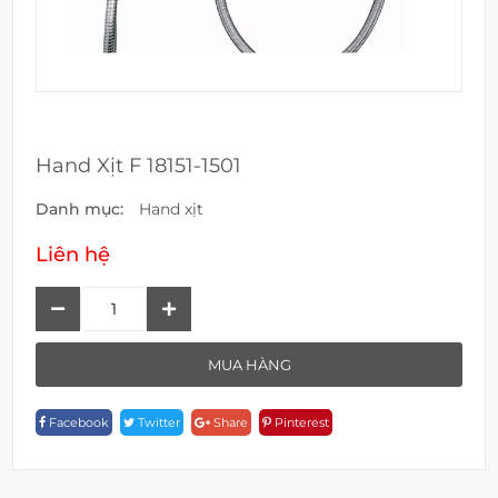
Hand Xịt F 18151-1501
Danh mục:
Hand xịt
Liên hệ
Hand
Xịt
F
MUA HÀNG
18151-
1501
Facebook
Twitter
Share
Pinterest
Quantity