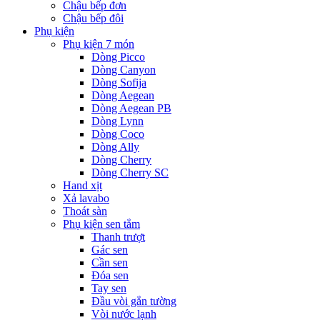
Chậu bếp đơn
Chậu bếp đôi
Phụ kiện
Phụ kiện 7 món
Dòng Picco
Dòng Canyon
Dòng Sofija
Dòng Aegean
Dòng Aegean PB
Dòng Lynn
Dòng Coco
Dòng Ally
Dòng Cherry
Dòng Cherry SC
Hand xịt
Xả lavabo
Thoát sàn
Phụ kiện sen tắm
Thanh trượt
Gác sen
Cần sen
Đóa sen
Tay sen
Đầu vòi gắn tường
Vòi nước lạnh