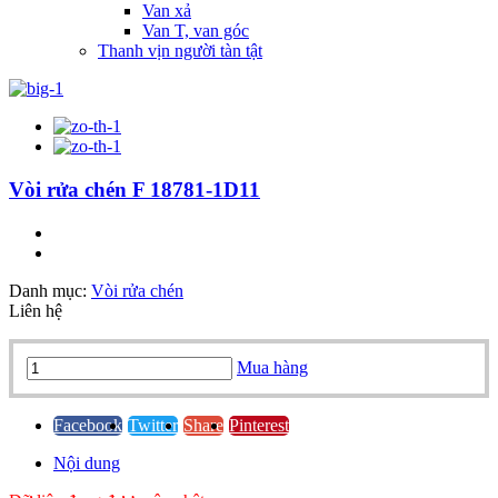
Van xả
Van T, van góc
Thanh vịn người tàn tật
Vòi rửa chén F 18781-1D11
Danh mục:
Vòi rửa chén
Liên hệ
Vòi
Mua hàng
rửa
chén
F
Facebook
Twitter
Share
Pinterest
18781-
Nội dung
1D11
quantity