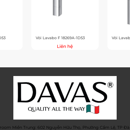
D53
Vòi Lavabo F 18269A-1D53
Vòi Lava
Liên hệ
oom Miền Trung: 602 Nguyễn Hữu Thọ, Phường Cẩm Lệ, TP Đà