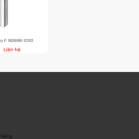
bo F 18269B-1D53
Liên hệ
 Nẵng