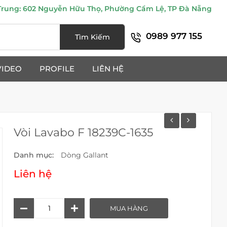
ung: 602 Nguyễn Hữu Thọ, Phường Cẩm Lệ, TP Đà Nẵng
0989 977 155
Tìm Kiếm
VIDEO
PROFILE
LIÊN HỆ
Vòi Lavabo F 18239C-1635
Danh mục:
Dòng Gallant
Liên hệ
Vòi
MUA HÀNG
Lavabo