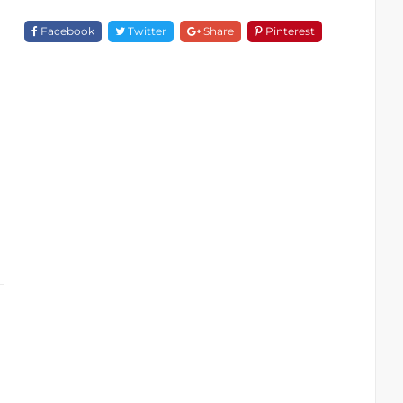
F
18239C-
Facebook
Twitter
Share
Pinterest
1635
Quantity