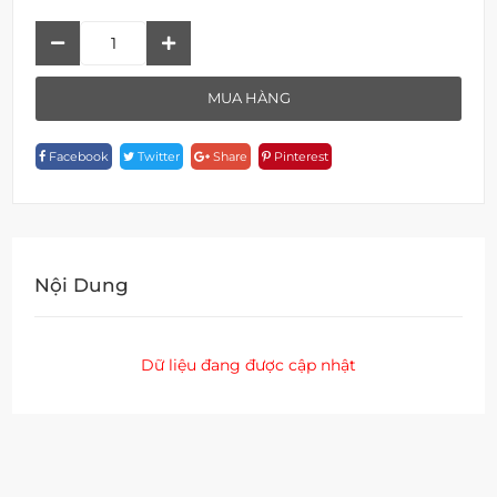
Van
Xả
F
MUA HÀNG
19221
Quantity
Facebook
Twitter
Share
Pinterest
Nội Dung
Dữ liệu đang được cập nhật