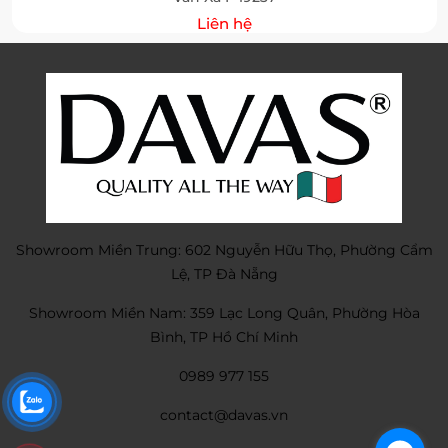
Liên hệ
Showroom Miền Trung: 602 Nguyễn Hữu Thọ, Phường Cẩm
Lệ, TP Đà Nẵng
Showroom Miền Nam: 359 Lạc Long Quân, Phường Hòa
Bình, TP Hồ Chí Minh
0989 977 155
contact@davas.vn