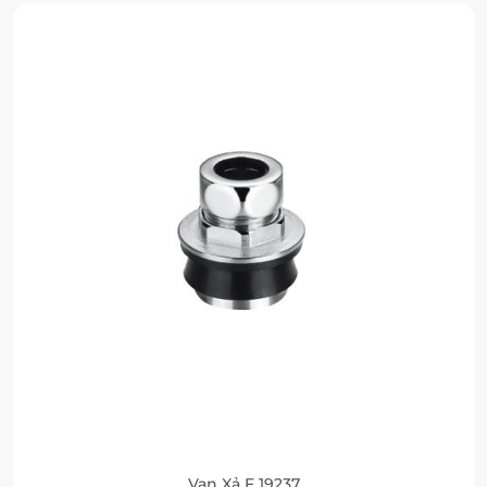
Van Xả F 19237