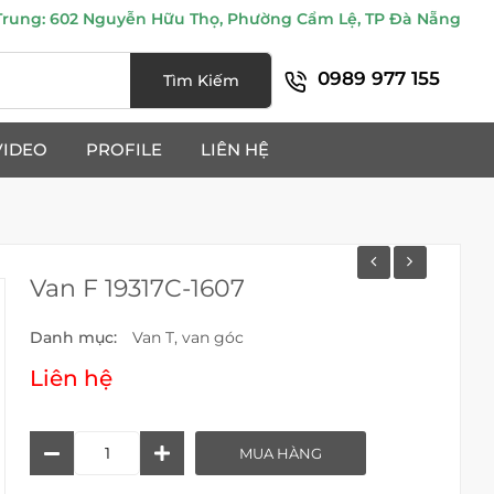
ung: 602 Nguyễn Hữu Thọ, Phường Cẩm Lệ, TP Đà Nẵng
0989 977 155
Tìm Kiếm
VIDEO
PROFILE
LIÊN HỆ
Van F 19317C-1607
Danh mục:
Van T, van góc
Liên hệ
Van
MUA HÀNG
F