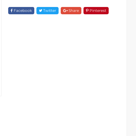
19317C-
1607
Facebook
Twitter
Share
Pinterest
Quantity