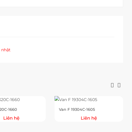
 nhật
320C-1660
Van F 19304C-1605
Liên hệ
Liên hệ