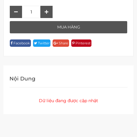
Sen
Tắm
Lạnh
MUA HÀNG
F
19105C-
Facebook
Twitter
Share
Pinterest
1602
Quantity
Nội Dung
Dữ liệu đang được cập nhật