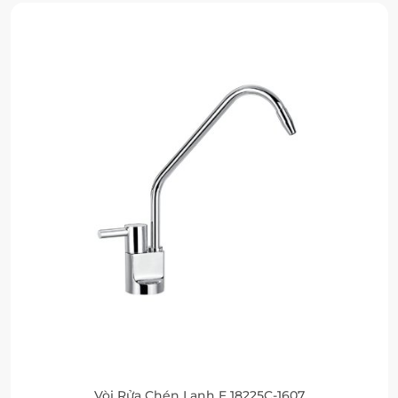
Vòi Rửa Chén Lạnh F 18225C-1607