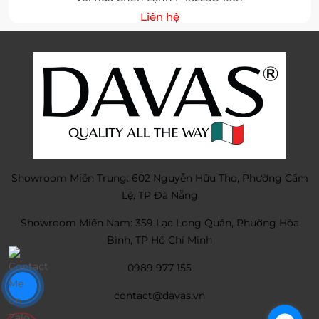
Liên hệ
Showroom Miền Trung: 602 Nguyễn Hữu Thọ, Phường Cẩm
Lệ, TP Đà Nẵng
Showroom Miền Nam: 359 Lạc Long Quân, Phường Hòa
Bình, TP Hồ Chí Minh
0989 977 155
contact@davas.vn