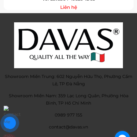
Liên hệ
Showroom Miền Trung: 602 Nguyễn Hữu Thọ, Phường Cẩm
Lệ, TP Đà Nẵng
Showroom Miền Nam: 359 Lạc Long Quân, Phường Hòa
Bình, TP Hồ Chí Minh
0989 977 155
contact@davas.vn