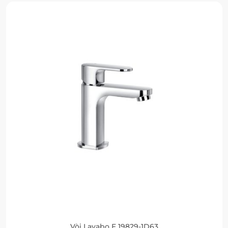
Vòi Lavabo F 19829-1D63