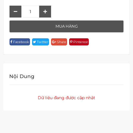
Sen
Tắm
F
MUA HÀNG
18189-
1D69
Facebook
Twitter
Share
Pinterest
Quantity
Nội Dung
Dữ liệu đang được cập nhật