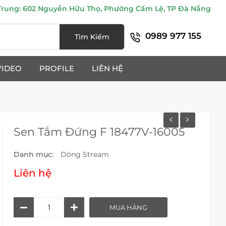
ung: 602 Nguyễn Hữu Thọ, Phường Cẩm Lệ, TP Đà Nẵng
0989 977 155
Tìm Kiếm
VIDEO
PROFILE
LIÊN HỆ
Sen Tắm Đứng F 18477V-16005
Danh mục:
Dòng Stream
Liên hệ
Sen
MUA HÀNG
Tắm