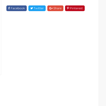
Đứng
F
Facebook
Twitter
Share
Pinterest
18477V-
16005
Quantity