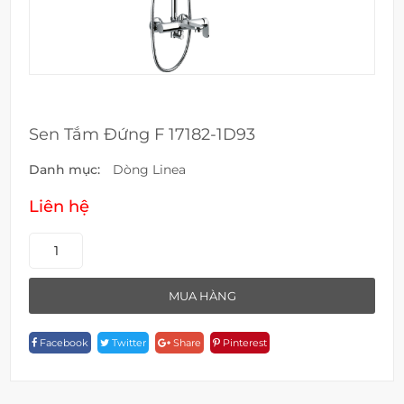
Sen Tắm Đứng F 17182-1D93
Danh mục:
Dòng Linea
Liên hệ
Sen
Tắm
Đứng
MUA HÀNG
F
17182-
Facebook
Twitter
Share
Pinterest
1D93
Quantity