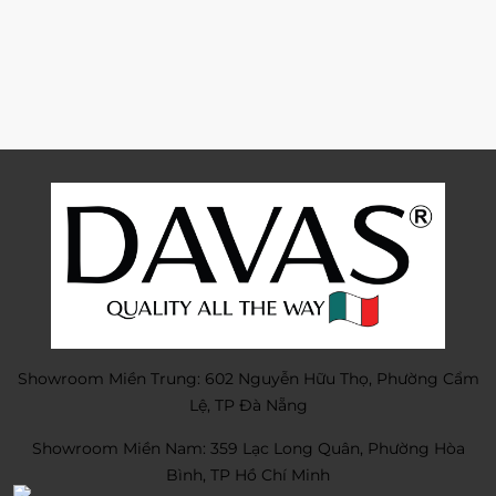
Showroom Miền Trung: 602 Nguyễn Hữu Thọ, Phường Cẩm
Lệ, TP Đà Nẵng
Showroom Miền Nam: 359 Lạc Long Quân, Phường Hòa
Bình, TP Hồ Chí Minh