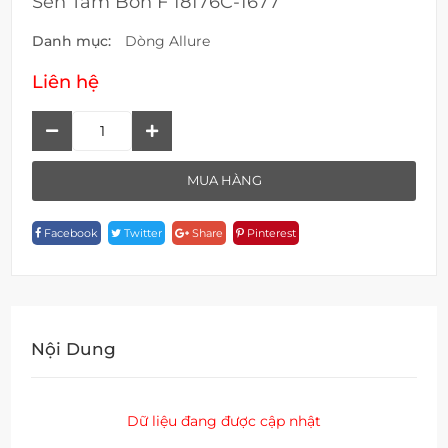
Sen Tắm Bồn F 18176C-1677
Danh mục:
Dòng Allure
Liên hệ
Sen
Tắm
Bồn
MUA HÀNG
F
18176C-
Facebook
Twitter
Share
Pinterest
1677
Quantity
Nội Dung
Dữ liệu đang được cập nhật