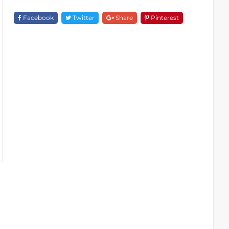
Bồn
F
Facebook
Twitter
Share
Pinterest
18173C-
1662
Quantity