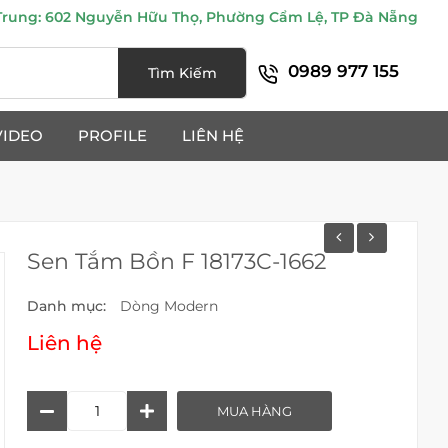
ung: 602 Nguyễn Hữu Thọ, Phường Cẩm Lệ, TP Đà Nẵng
0989 977 155
Tìm Kiếm
VIDEO
PROFILE
LIÊN HỆ
Sen Tắm Bồn F 18173C-1662
Danh mục:
Dòng Modern
Liên hệ
Sen
MUA HÀNG
Tắm