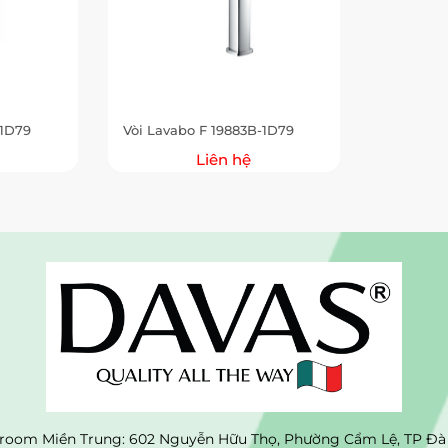
-1D79
Vòi Lavabo F 19883B-1D79
Liên hệ
oom Miền Trung: 602 Nguyễn Hữu Thọ, Phường Cẩm Lệ, TP Đà