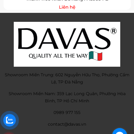
Liên hệ
Showroom Miền Trung: 602 Nguyễn Hữu Thọ, Phường Cẩm
Lệ, TP Đà Nẵng
Showroom Miền Nam: 359 Lạc Long Quân, Phường Hòa
Bình, TP Hồ Chí Minh
0989 977 155
contact@davas.vn