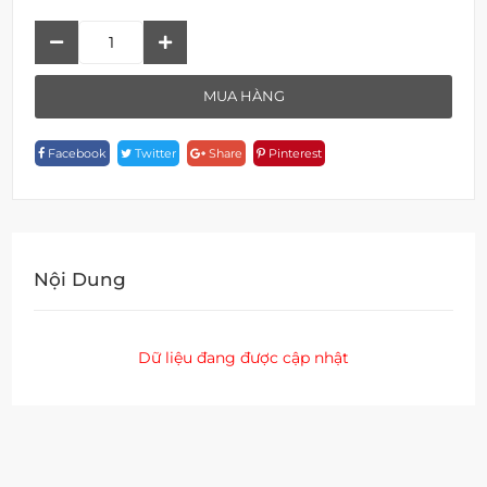
Móc
Treo
Đơn
MUA HÀNG
A
18970-
Facebook
Twitter
Share
Pinterest
PB
Quantity
Nội Dung
Dữ liệu đang được cập nhật