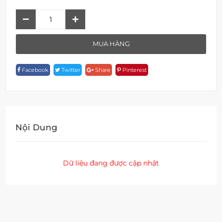
Giá
Đựng
Xà
MUA HÀNG
Phòng
A
Facebook
Twitter
Share
Pinterest
18906-
4
Quantity
Nội Dung
Dữ liệu đang được cập nhật