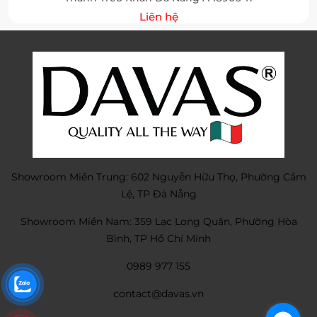
Liên hệ
Showroom Miền Trung: 602 Nguyễn Hữu Thọ, Phường Cẩm
Lệ, TP Đà Nẵng
Showroom Miền Nam: 359 Lạc Long Quân, Phường Hòa
Bình, TP Hồ Chí Minh
0989 977 155
contact@davas.vn