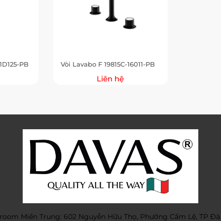
-1D125-PB
Vòi Lavabo F 19815C-16011-PB
Liên hệ
oom Miền Trung: 602 Nguyễn Hữu Thọ, Phường Cẩm Lệ, TP Đà