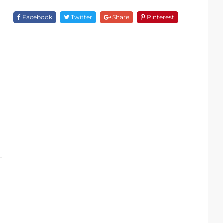
F
18853F-
Facebook
Twitter
Share
Pinterest
PB
Quantity