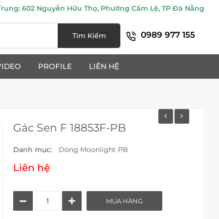
ung: 602 Nguyễn Hữu Thọ, Phường Cẩm Lệ, TP Đà Nẵng
0989 977 155
Tìm Kiếm
VIDEO
PROFILE
LIÊN HỆ
Gác Sen F 18853F-PB
Danh mục:
Dòng Moonlight PB
Liên hệ
Gác
MUA HÀNG
Sen