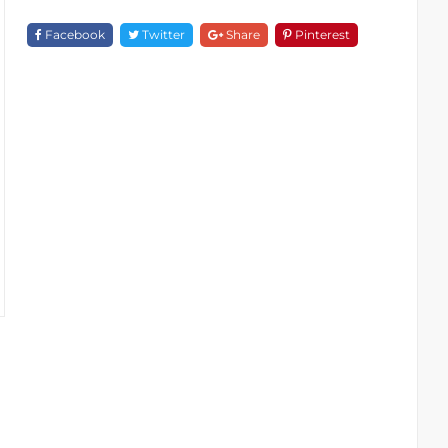
F
18812A
Facebook
Twitter
Share
Pinterest
Quantity