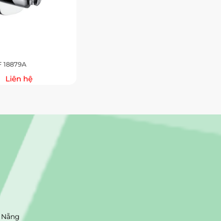
F 18879A
Liên hệ
 Nẵng