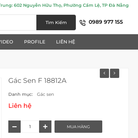
ung: 602 Nguyễn Hữu Thọ, Phường Cẩm Lệ, TP Đà Nẵng
0989 977 155
Tìm Kiếm
VIDEO
PROFILE
LIÊN HỆ
Gác Sen F 18812A
Danh mục:
Gác sen
Liên hệ
Gác
MUA HÀNG
Sen