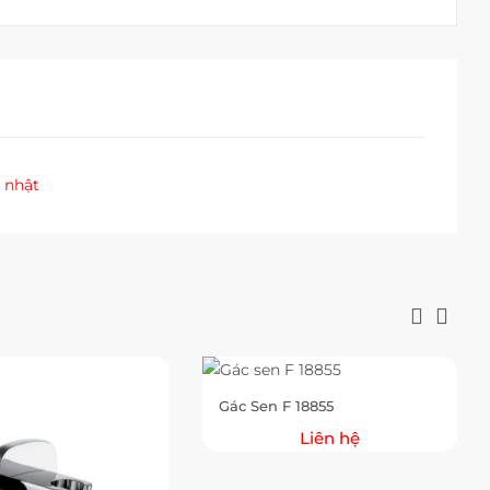
 nhật
Gác Sen F 18855
Liên hệ