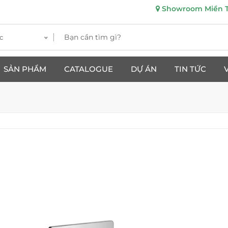
Showroom Miền Tr
c
SẢN PHẨM
CATALOGUE
DỰ ÁN
TIN TỨC