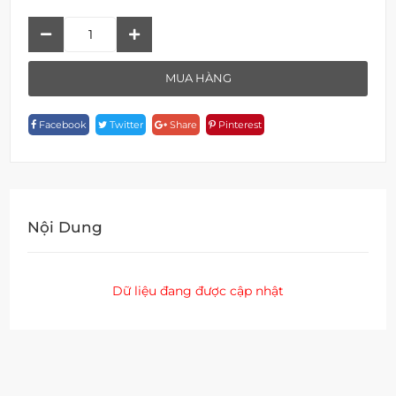
Gác
Sen
F
MUA HÀNG
17816
Quantity
Facebook
Twitter
Share
Pinterest
Nội Dung
Dữ liệu đang được cập nhật