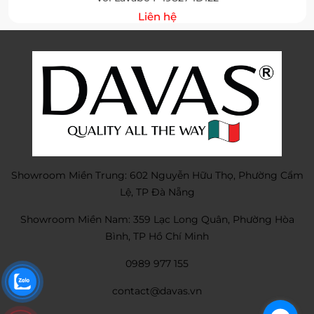
Liên hệ
Showroom Miền Trung: 602 Nguyễn Hữu Thọ, Phường Cẩm
Lệ, TP Đà Nẵng
Showroom Miền Nam: 359 Lạc Long Quân, Phường Hòa
Bình, TP Hồ Chí Minh
0989 977 155
contact@davas.vn