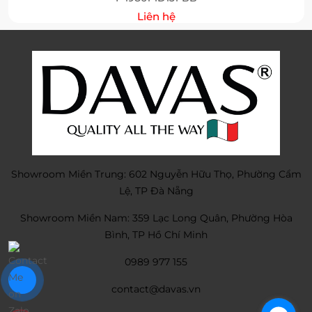
Liên hệ
Showroom Miền Trung: 602 Nguyễn Hữu Thọ, Phường Cẩm
Lệ, TP Đà Nẵng
Showroom Miền Nam: 359 Lạc Long Quân, Phường Hòa
Bình, TP Hồ Chí Minh
0989 977 155
contact@davas.vn