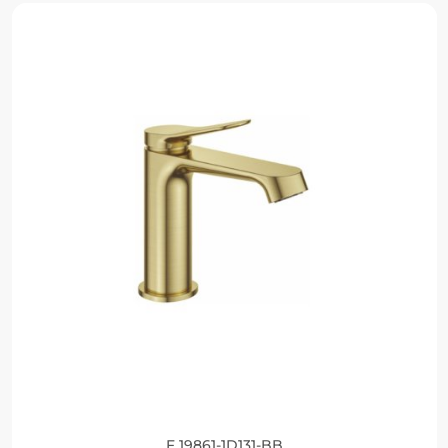
F 19861-1D131-BB