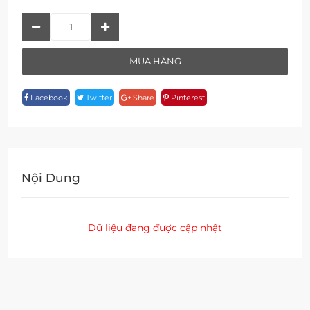
F
1S51-
BB
MUA HÀNG
Quantity
Facebook
Twitter
Share
Pinterest
Nội Dung
Dữ liệu đang được cập nhật