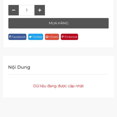
Đóa
Sen
F
MUA HÀNG
1S16A
Quantity
Facebook
Twitter
Share
Pinterest
Nội Dung
Dữ liệu đang được cập nhật