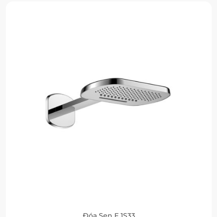
Đóa Sen F 1S33