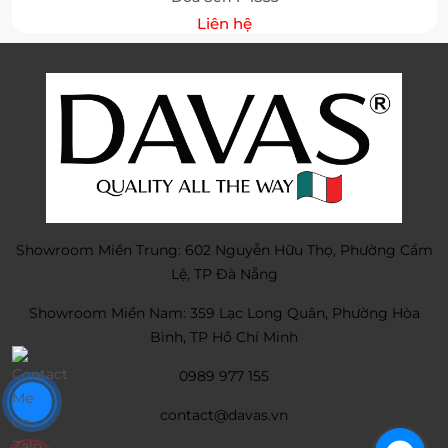
Liên hệ
Showroom Miền Trung: 602 Nguyễn Hữu Thọ, Phường Cẩm
Lệ, TP Đà Nẵng
Showroom Miền Nam: 359 Lạc Long Quân, Phường Hòa
Bình, TP Hồ Chí Minh
0989 977 155
contact@davas.vn