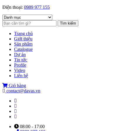
Điện thoại:
0989 977 155
Tìm kiếm
Trang chủ
Giới thiệu
Sản phẩm
Catalogue
Dự án
Tin tức
Profile
Video
Liên hệ
Giỏ hàng
contact@davas.vn
08:00 - 17:00