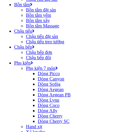
Bồn tắm
Bồn tắm đặt sàn
Bồn tắm yếm
Bồn tắm xây
Bồn tắm Massage
Chậu tiểu
Chậu tiểu đặt sàn
Chậu tiểu treo tường
Chậu bếp
Chậu bếp đơn
Chậu bếp đôi
Phụ kiện
Phụ kiện 7 món
Dòng Picco
Dòng Canyon
Dòng Sofija
Dòng Aegean
Dòng Aegean PB
Dòng Lynn
Dòng Coco
Dòng Ally
Dòng Cherry
Dòng Cherry SC
Hand xịt
Xả lavabo