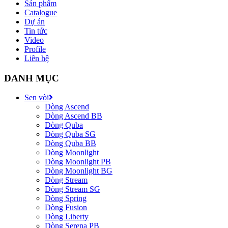
Sản phẩm
Catalogue
Dự án
Tin tức
Video
Profile
Liên hệ
DANH MỤC
Sen vòi
Dòng Ascend
Dòng Ascend BB
Dòng Quba
Dòng Quba SG
Dòng Quba BB
Dòng Moonlight
Dòng Moonlight PB
Dòng Moonlight BG
Dòng Stream
Dòng Stream SG
Dòng Spring
Dòng Fusion
Dòng Liberty
Dòng Serena PB