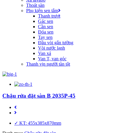
Thoát sàn
Phụ kiện sen tắm
Thanh trượt
Gác sen
Cần sen
Đóa sen
Tay sen
Đầu vòi gắn tường
Vòi nước lạnh
Van xả
Van T, van góc
Thanh vịn người tàn tật
Chậu rửa đặt sàn B 2035P-45
✓ KT: 455x385x870mm