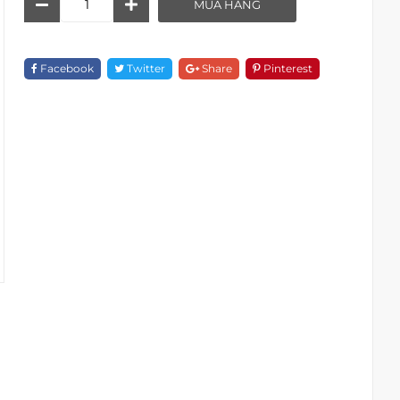
MUA HÀNG
Rửa
Đặt
Bàn
Facebook
Twitter
Share
Pinterest
B
2213-
42
Quantity