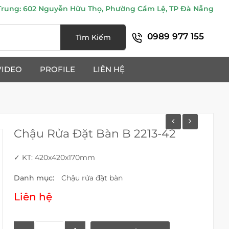
ung: 602 Nguyễn Hữu Thọ, Phường Cẩm Lệ, TP Đà Nẵng
0989 977 155
Tìm Kiếm
VIDEO
PROFILE
LIÊN HỆ
Chậu Rửa Đặt Bàn B 2213-42
✓ KT: 420x420x170mm
Danh mục:
Chậu rửa đặt bàn
Liên hệ
Chậu