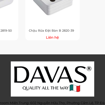
2819-50
Chậu Rửa Đặt Bàn B 2820-39
Liên hệ
oom Miền Trung: 602 Nguyễn Hữu Thọ, Phường Cẩm Lệ, TP Đà