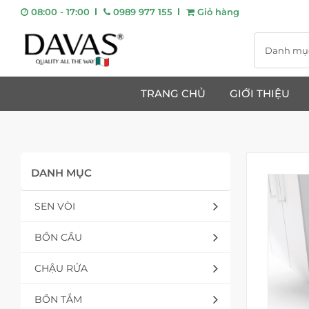
08:00 - 17:00
0989 977 155
Giỏ hàng
Danh mụ
TRANG CHỦ
GIỚI THIỆU
DANH MỤC
SEN VÒI
BỒN CẦU
CHẬU RỬA
BỒN TẮM