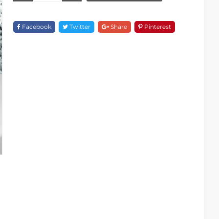
Sục
Đặt
Facebook
Twitter
Share
Pinterest
Sàn
BT
31872B
Quantity