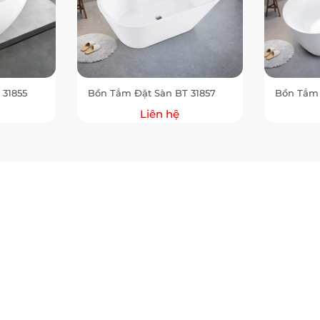
 31855
Bồn Tắm Đặt Sàn BT 31857
Bồn Tắm 
Liên hệ
oom Miền Trung: 602 Nguyễn Hữu Thọ, Phường Cẩm Lệ, TP Đà