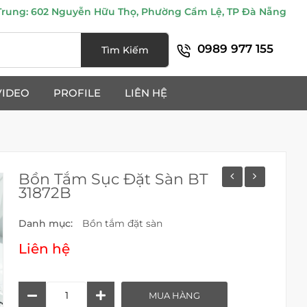
ung: 602 Nguyễn Hữu Thọ, Phường Cẩm Lệ, TP Đà Nẵng
0989 977 155
Tìm Kiếm
VIDEO
PROFILE
LIÊN HỆ
Bồn Tắm Sục Đặt Sàn BT
31872B
Danh mục:
Bồn tắm đặt sàn
Liên hệ
Bồn
MUA HÀNG
Tắm