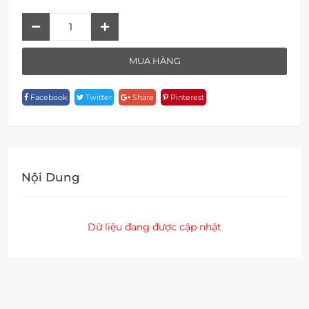
Bồn
Cầu
Tự
MUA HÀNG
Động
Treo
Facebook
Twitter
Share
Pinterest
Tường
W
4219GE
Quantity
Nội Dung
Dữ liệu đang được cập nhật