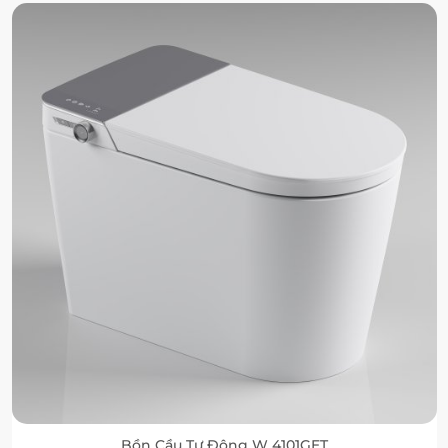
Bồn Cầu Tự Động W 4101GET