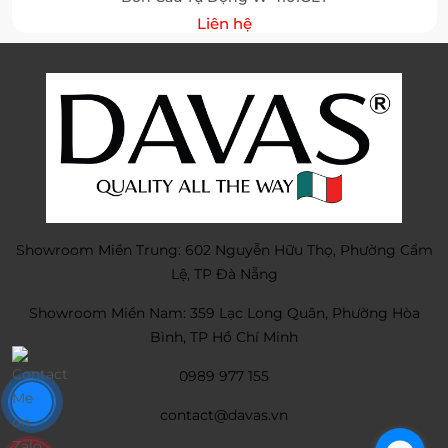
Liên hệ
Showroom Miền Trung: 602 Nguyễn Hữu Thọ, Phường Cẩm
Lệ, TP Đà Nẵng
Showroom Miền Nam: 359 Lạc Long Quân, Phường Hòa
Bình, TP Hồ Chí Minh
0989 977 155
contact@davas.vn