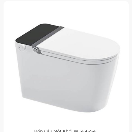
Bồn Cầu Một Khối W 3166-SAT