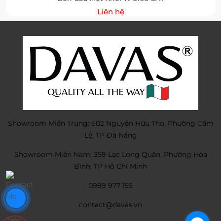
Liên hệ
Showroom Miền Trung: 602 Nguyễn Hữu Thọ, Phường Cẩm
Lệ, TP Đà Nẵng
Showroom Miền Nam: 359 Lạc Long Quân, Phường Hòa
Bình, TP Hồ Chí Minh
0989 977 155
contact@davas.vn