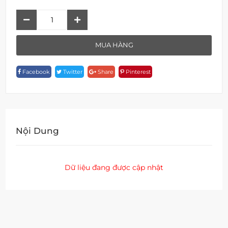
Bồn
Cầu
Một
MUA HÀNG
Khối
W
Facebook
Twitter
Share
Pinterest
2833-
OPT
Quantity
Nội Dung
Dữ liệu đang được cập nhật