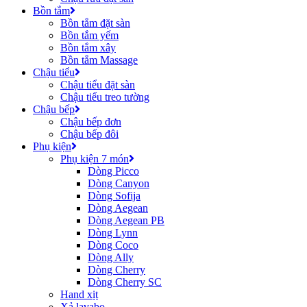
Bồn tắm
Bồn tắm đặt sàn
Bồn tắm yếm
Bồn tắm xây
Bồn tắm Massage
Chậu tiểu
Chậu tiểu đặt sàn
Chậu tiểu treo tường
Chậu bếp
Chậu bếp đơn
Chậu bếp đôi
Phụ kiện
Phụ kiện 7 món
Dòng Picco
Dòng Canyon
Dòng Sofija
Dòng Aegean
Dòng Aegean PB
Dòng Lynn
Dòng Coco
Dòng Ally
Dòng Cherry
Dòng Cherry SC
Hand xịt
Xả lavabo