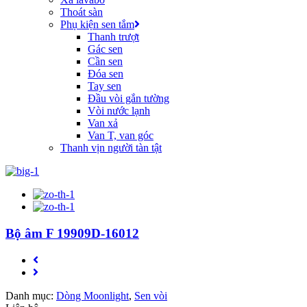
Thoát sàn
Phụ kiện sen tắm
Thanh trượt
Gác sen
Cần sen
Đóa sen
Tay sen
Đầu vòi gắn tường
Vòi nước lạnh
Van xả
Van T, van góc
Thanh vịn người tàn tật
Bộ âm F 19909D-16012
Danh mục:
Dòng Moonlight
,
Sen vòi