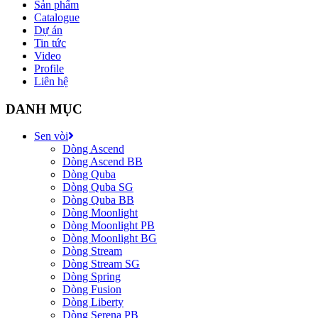
Sản phẩm
Catalogue
Dự án
Tin tức
Video
Profile
Liên hệ
DANH MỤC
Sen vòi
Dòng Ascend
Dòng Ascend BB
Dòng Quba
Dòng Quba SG
Dòng Quba BB
Dòng Moonlight
Dòng Moonlight PB
Dòng Moonlight BG
Dòng Stream
Dòng Stream SG
Dòng Spring
Dòng Fusion
Dòng Liberty
Dòng Serena PB