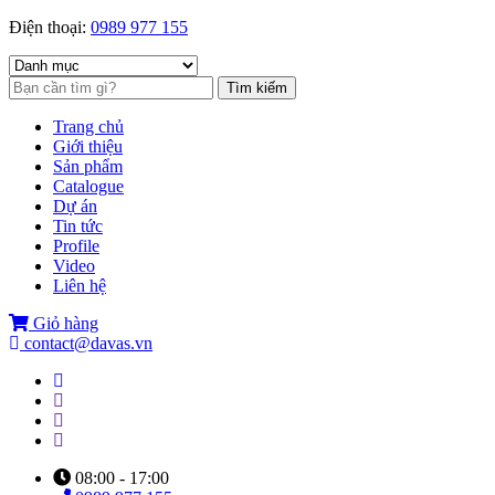
Điện thoại:
0989 977 155
Tìm kiếm
Trang chủ
Giới thiệu
Sản phẩm
Catalogue
Dự án
Tin tức
Profile
Video
Liên hệ
Giỏ hàng
contact@davas.vn
08:00 - 17:00