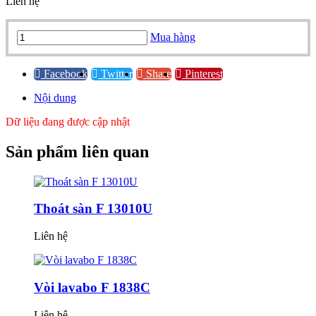
Liên hệ
Bộ
Mua hàng
âm
F
19909D-
Facebook
Twitter
Share
Pinterest
16012
Nội dung
quantity
Dữ liệu đang được cập nhật
Sản phẩm
liên quan
Thoát sàn F 13010U
Liên hệ
Vòi lavabo F 1838C
Liên hệ