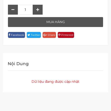
Bát
Sen
Gắn
MUA HÀNG
Trần
F
Facebook
Twitter
Share
Pinterest
1B08C-
1S26A
Quantity
Nội Dung
Dữ liệu đang được cập nhật