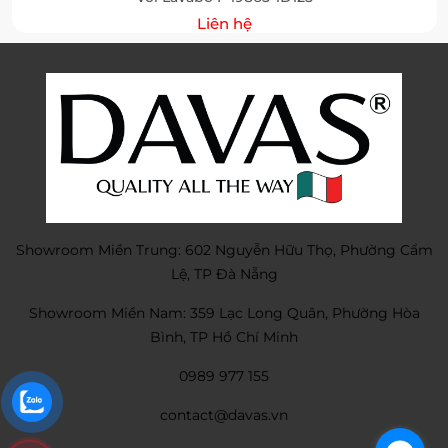
Liên hệ
Showroom Miền Trung: 602 Nguyễn Hữu Thọ, Phường Cẩm
Lệ, TP Đà Nẵng
Showroom Miền Nam: 359 Lạc Long Quân, Phường Hòa
Bình, TP Hồ Chí Minh
0989 977 155
contact@davas.vn