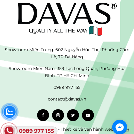
Showroom Miền Trung: 602 Nguyễn Hữu Thọ, Phường Cẩm
Lệ, TP Đà Nẵng
Showroom Miền Nam: 359 Lạc Long Quân, Phường Hòa
Bình, TP Hồ Chí Minh
0989 977 155
contact@davas.vn
© 2023 DAVAS VIỆT NAM - Thiết kế và vận hành website:
NR
0989 977 155