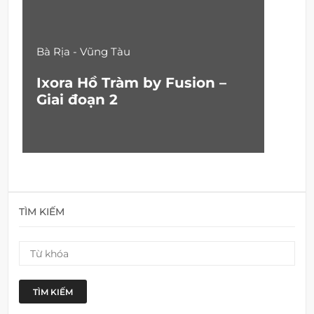
Bà Rịa - Vũng Tàu
Ixora Hồ Tràm by Fusion –
Giai đoạn 2
TÌM KIẾM
TÌM KIẾM